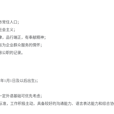
市常住人口；
社会主义；
法律，品行端正，有奉献精神；
拥有为企业群众服务的情怀；
除公职的记录。
85年1月1日及以后出生)；
备一定外语基础可优先考虑；
话标准，工作积极主动，具备较好的沟通能力、语言表达能力和综合