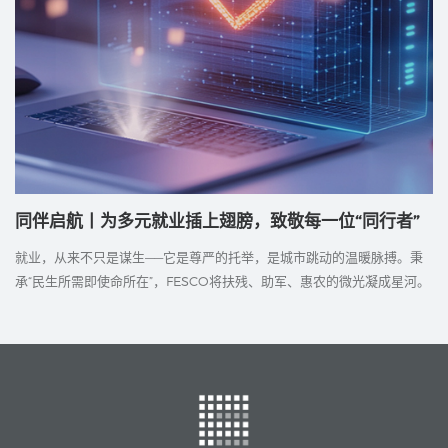
同伴启航丨为多元就业插上翅膀，致敬每一位“同行者”
就业，从来不只是谋生——它是尊严的托举，是城市跳动的温暖脉搏。秉
承“民生所需即使命所在”，FESCO将扶残、助军、惠农的微光凝成星河。