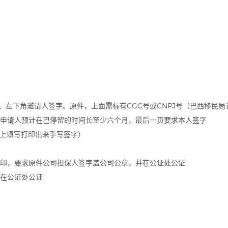
印、左下角邀请人签字。原件，上面需标有CGC号或CNPJ号（巴西移民
须比申请人预计在巴停留的时间长至少六个月，最后一页要求本人签字
网上填写打印出来手写签字）
纸打印，要求原件公司担保人签字盖公司公章，并在公证处公证
本在公证处公证