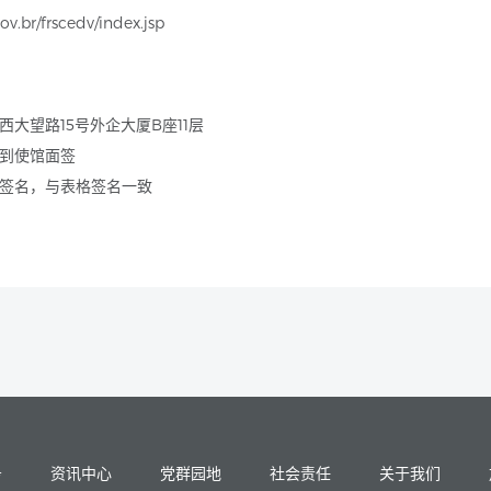
.br/frscedv/index.jsp
大望路15号外企大厦B座11层
到使馆面签
签名，与表格签名一致
务
资讯中心
党群园地
社会责任
关于我们