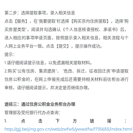
第二步：选择提取事项，录入相关信息
点击【服务】，在“我要提取”栏选择【购买京内住房提取】，选择“购
买房屋类型”，阅读并勾选确认《个人信息核查授权、承诺书》后，
进入相应的事项申请页面，按照提示录入相关信息，相关流程与个
人网上业务平台一致。点击【提交】，提示操作成功。
提示：
1.请仔细阅读提示信息，以免遗漏相关提取材料。
2.购买“公有住房、集资建房”、 “危改、拆迁、征收回迁房”申请提取
住房公积金的，在网上申报完成后还需要持相关材料前往柜台进行
审核，请仔细阅读提示，并决定是否继续办理。
途径三：通过住房公积金业务柜台办理
管理部及受托银行代办点查询：
1. 点击下方链接：
http://gjj.beijing.gov.cn/web/zwfw5/ywwdfw/1735655/index.html