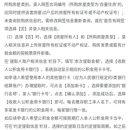
所购房屋类别，录入网签合同编号（所购房屋类型为“存量住房”的，
应同时提供该套房屋过户后的房屋所有权证号或不动产权证号）；
未查询到购房信息的，需修改网签信息重新查询，或在“是否有网签”
项选择【否】并录入相关信息。
（2）选择【否】时，选择【房屋所有人】和【所购房屋类型】，录
入相关信息并上传房屋所有权证或不动产权证、购房发票或载有计
税金额的契税票原件影像。
在“提取人账户相关信息”栏目下，填写“本次提取金额”，选择【收款
人公积金用卡银行】，系统自动显示相应的公积金用卡卡号。
如申请人希望使用本人的其他银行卡（应为人民银行规定的I类银行
结算账户）办理提取时，可点击【添加新卡】，选择需要添加的“银
行名称”，录入“银行卡号”，点击【确认添加】，添加成功后，选择
【收款人公积金用卡银行】即可。每名缴存职工本人名下，可持有
多家发卡银行的公积金用卡，每家银行限一张。
如后续申请人希望公积金余额可按周期打入本人公积金用卡当中，
可在“约定提取信息”栏目，选择约定提取日及约定提取周期。如之前