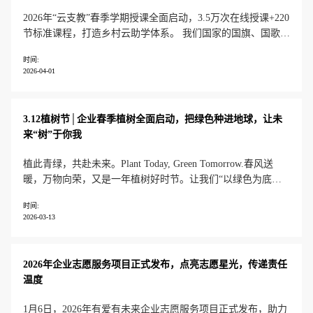
2026年“云支教”春季学期授课全面启动，3.5万次在线授课+220
节标准课程，打造乡村云助学体系。 我们国家的国旗、国歌分
别是什么？我们按时上学、接受教育，是在行使宪法赋予的哪
时间:
项权利？在学校里不能欺负同学，这是因为宪法保护公民的哪
2026-04-01
项权利？ 3月17日，来自施维雅中国的志愿者王老师，以“宪法
伴我行
3.12植树节│企业春季植树全面启动，把绿色种进地球，让未
来“树”于你我
植此青绿，共赴未来。Plant Today, Green Tomorrow.春风送
暖，万物向荣，又是一年植树好时节。让我们“以绿色为底，
以行动为证”，走进自然，播种承诺，成就可持续的未来！ 有
时间:
爱有未来“春季植树”活动于每年3月-6月开展，支持企业员工志
2026-03-13
愿者参与线下植树，建立专属“企业公益林”，深度
2026年企业志愿服务项目正式发布，点亮志愿星光，传递责任
温度
1月6日，2026年有爱有未来企业志愿服务项目正式发布，助力