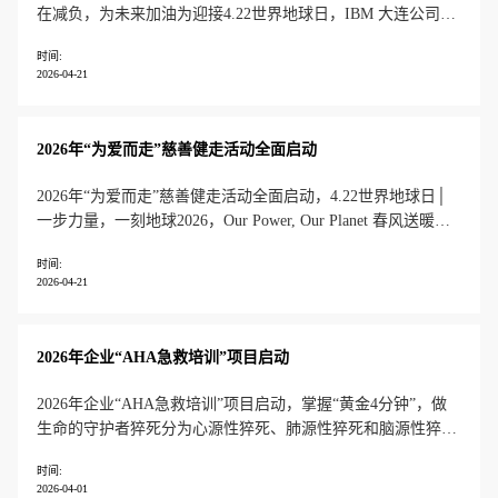
在减负，为未来加油为迎接4.22世界地球日，IBM 大连公司于
4月12日组织100名员工志愿者，前往中山区发达街开展徒步捡
时间:
拾活动，清理港浦路沿途各类废弃物，保护生态环境。 同时，
2026-04-21
员工志愿者还在附近区域种植了60棵五角枫，建立企业公益林
2026年“为爱而走”慈善健走活动全面启动
2026年“为爱而走”慈善健走活动全面启动，4.22世界地球日│
一步力量，一刻地球2026，Our Power, Our Planet 春风送暖，
万物新生，2026年第十五届“为爱而走”正式启动！邀请企业及
时间:
员工志愿者，共同支持4·22世界地球日，以行走的力量践行责
2026-04-21
任，共同推动可持续的未来！将根据企
2026年企业“AHA急救培训”项目启动
2026年企业“AHA急救培训”项目启动，掌握“黄金4分钟”，做
生命的守护者猝死分为心源性猝死、肺源性猝死和脑源性猝
死，其中，心源性猝死占比高达80%。作为心血管领域最凶险
时间:
的病症之一，心源性猝死具有突发性强、死亡率高、抢救窗口
2026-04-01