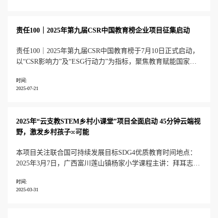
责任100｜2025年第九届CSR中国教育榜企业项目征集启动
责任100｜2025年第九届CSR中国教育榜于7月10日正式启动，
以“CSR影响力”及“ESG行动力”为指标，聚焦教育赋能国家战
略，发掘企业在乡村教育振兴、青少年成长发展、联合国可持
时间:
续发展目标、减碳与应对气候变化、乡村振兴与社会发展、全
2025-07-21
球责任实践等领域的持续贡献和创新行动，致力于推动更多企
业支持中国
2025年“云支教STEM乡村小课堂”项目全面启动 45分钟云端视
野，激发乡村孩子∞可能
本项目关注联合国可持续发展目标SDG4优质教育时间地点：
2025年3月7日，广西富川莲山镇杨家小学课程主讲：拜耳志愿
者马老师、APPLE老师、王老师授课主题：保护富川的生态环
时间:
境—生态多样性和水资源的保护今天的课程从脑筋急转弯开
2025-03-31
始，由“什么东西越洗越脏”，引出了“水”的主题。通过生动展
示，马老师为孩子