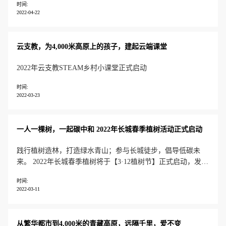
时间:
2022-04-22
云支教，为4,000米高原上的孩子，建起云端课堂
2022年云支教STEAM乡村小课堂正式启动
时间:
2022-03-23
一人一棵树，一起碳中和 2022年长城春季植树活动正式启动
践行植树造林，打造绿水青山；参与长城徒步，倡导低碳未
来。 2022年长城春季植树将于【3·12植树节】正式启动，发动
【1,000名】企业员工，共同植树【1,000棵】，响应和支持“双
时间:
碳”目标。 近年来，中国国土绿化取得重要进展，“十三五”期
2022-03-11
间，森林蓄积量超过175亿立方米，提前并超额完成《巴黎协
定》
从繁华都市到4,000米的青藏高原，远隔千里，爱不变