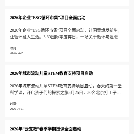
短的特点，并呈现出明显的年轻化趋势。 造成心源性猝死的原
因较为复杂，过度
2026年企业“ESG循环市集”项目全面启动
2026年企业“ESG循环市集”项目全面启动，让闲置焕发新生，
让循环融入生活。3.30国际零废弃日，一场关于循环与温暖的
行动正式开启。过去一年，有爱有未来通过“ESG循环市集”，
时间:
深度连接企业、员工志愿者与乡村孩子，以创新模式，将资源
2026-04-01
循环再利用与公益赋能巧妙融合。IBM——结合“家庭日”主
题，邀请员
2026年城市流动儿童STEM教育支持项目启动
2026年城市流动儿童STEM教育支持项目启动，春天的第一堂
科学课，开启孩子们的探索之旅3月25日，30名北京打工子弟
学校的孩子，在康明斯员工志愿者的陪伴下，走进北京科学中
时间:
心，开展新学期首场实践活动。志愿者带领学生观看科普影片
2026-04-01
《魔力星球：四季更替的故事》，学习地球季节变化规律；参
观三大主题展厅，体验
2026年“云支教”春季学期授课全面启动