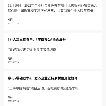
11月10日，2022年企业社会责任教育项目优秀案例征集暨第六
届CSR中国教育榜奖项正式发布，共有93家企业入围年度最佳
责任企业品牌榜，超过100家全国媒体、地方媒体和专业媒体
时间:
参与发布。CSR中国教育榜创立于2014年，由CSR中国教育联
2022-11-15
盟、中国大学生知行促进计划、中国社会工作联合会企业公民
委员会、
3万人次直接参与，#零碳办公#全面展开
“零碳Tips”助力企业员工节能减碳
时间:
2022-07-29
参与#零碳助学#，爱心企业支持乡村信息化教育
“二手电脑捐赠”项目启动，首批资助3所藏族学校
时间:
2022-07-14