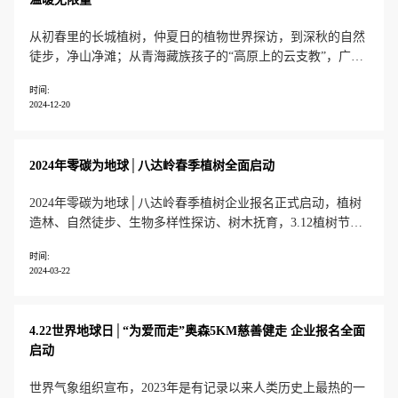
温暖无限量
从初春里的长城植树，仲夏日的植物世界探访，到深秋的自然
徒步，净山净滩；从青海藏族孩子的“高原上的云支教”，广西
瑶族孩子的“快乐多米诺拼搭”，到北京流动儿童的“STEM小课
时间:
堂”…… 2,068棵树苗，102千克废弃物，超过130万公里线上
2024-12-20
+线下行走；800套美育包、767本汉藏字典、500套洗漱包，5
2024年零碳为地球│八达岭春季植树全面启动
2024年零碳为地球│八达岭春季植树企业报名正式启动，植树
造林、自然徒步、生物多样性探访、树木抚育，3.12植树节，
和我们一起开启零碳行动，成为森林守护者！有爱有未来“八
时间:
达岭春季植树”活动于每年4-6月开展，支持企业及员工志愿者
2024-03-22
开展植树造林，践行气候行动，助力双碳目标。截至2023年，
共有超过3.1
4.22世界地球日│“为爱而走”奥森5KM慈善健走 企业报名全面
启动
世界气象组织宣布，2023年是有记录以来人类历史上最热的一