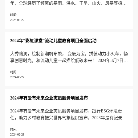
年，全球经历了频繁的暴雨、洪水、干旱、山火、风暴等极端
天气，或许，我们将面临更加严峻的气候挑战。2024年第十三
时间:
届“为爱而走”响应4.22世界地球日主题，邀你开启ESG零碳行
2024-03-22
动，为生态环境减负。你还可以为乡村孩子捐赠一本字典，一
个洗漱包，推动
2024年“彩虹课堂”流动儿童教育项目全面启动
大秀脑洞，绘制新潮帆布袋， 变废为宝，拼装动力小火车，畅
享创意时光，和流动儿童一起描绘低碳未来！ 2024年3月7日，
GPJ公司8名志愿者前往北京振华学校开展美育及科普小课堂，
时间:
带领流动儿童绘制帆布袋、制作易拉罐小火车，帮助孩子们开
2024-03-22
拓思维、提升动手能力，并树立资源循环利用的意识。*志愿
者化身“脑洞星人
2024年有爱有未来企业志愿服务项目发布
2024年有爱有未来企业志愿服务项目发布，践行ESG环境责
任，助力乡村教育振兴世界气象组织宣布，2023年是有记录以
来人类历史上最热的一年；全球经历了频繁的暴雨、洪水、干
时间:
旱、山火、风暴等极端天气。或许，我们将面临更加严峻的气
2024-02-29