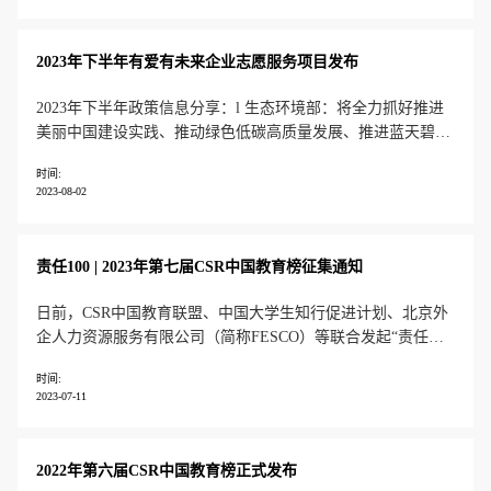
候挑战。选择 2024，加入气候行动，成为自然“清理工”、物种
“探访员”、
2023年下半年有爱有未来企业志愿服务项目发布
2023年下半年政策信息分享：l 生态环境部：将全力抓好推进
美丽中国建设实践、推动绿色低碳高质量发展、推进蓝天碧水
净土保卫战、维护生态环境安全等重点任务； l 将8月15日确
时间:
定为全国首个生态日，通过多种形式开展生态文明宣传教育活
2023-08-02
动； l 教育部近期发布的《2022年全国教育事业发展统计公
报》中提到，
责任100 | 2023年第七届CSR中国教育榜征集通知
日前，CSR中国教育联盟、中国大学生知行促进计划、北京外
企人力资源服务有限公司（简称FESCO）等联合发起“责任
100│2023年第七届CSR中国教育榜”。该项目以责任影响力及
时间:
ESG行动力为指标，聚焦乡村教育振兴、青少年成长发展、联
2023-07-11
合国可持续发展目标、减碳与应对气候变化、乡村振兴与社会
发展、多元平等
2022年第六届CSR中国教育榜正式发布