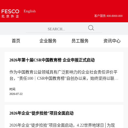
English
客户服务:400-8000-800
首页
企业服务
员工服务
资讯中心
2026年第十届CSR中国教育榜 企业申报正式启动
作为中国教育公益领域具有广泛影响力的企业社会责任评价平
台，“责任100｜CSR中国教育榜”自创办以来，始终坚持以联合
国可持续发展目标（SDGs）为引领，深度融合企业社会责任
时间:
（CSR）与环境、社会及治理（ESG）理念，持续发现和推广
2026-07-22
具有社会影响力、创新力和可持续价值的企业公益实践。十年
来，累计吸引68
2026年企业“徒步捡拾”项目全面启动
2026年企业“徒步捡拾”项目全面启动，4.22世界地球日│为现