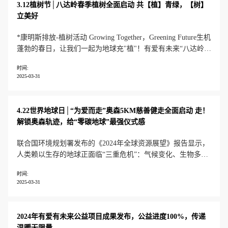
3.12植树节│八达岭春季植树全面启动 共【植】青绿，【树】
立美好
*康明斯排放-植树活动 Growing Together，Greening Future生机
蓬勃的春日，让我们一起为地球充"植"！有爱有未来“八达岭春
季植树”活动于3.12植树节全面启动，积极响应SDG13气候行动
时间:
目标，支持企业员工志愿者开展植树造林，探访生物多样性，
2025-03-31
共同践行可持续发展。有爱有未来春
4.22世界地球日│“为爱而走”奥森5KM慈善健走全面启动 走！
解锁奥森轨迹，给“零碳地球”最强仪式感
联合国环境规划署发布的《2024年全球资源展望》报告显示，
人类赖以生存的地球正面临“三重危机”：气候变化、生物多样
性丧失和污染废物。据预测，全球海洋塑料垃圾总量激增，或
时间:
将于2050年超过鱼类总量；同时，生物多样性锐减，全球每分
2025-03-31
钟就失去11个足球场大小的热带原始森林……推进资源可持续
利用，降低碳排放和
2024年有爱有未来公益项目成果发布，公益进度100%，传递